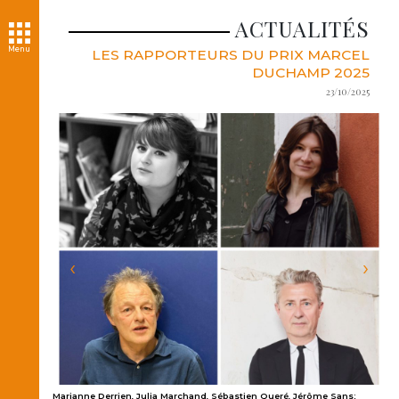
ACTUALITÉS
Menu
LES RAPPORTEURS DU PRIX MARCEL
DUCHAMP 2025
23/10/2025
‹
›
;
Marianne Derrien, Julia Marchand, Sébastien Queré, Jérôme Sans;