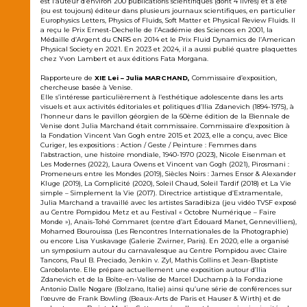
est l’auteur d’environ 200 publications scientifiques (dont 4 livres) et a été
(ou est toujours) éditeur dans plusieurs journaux scientifiques, en particulier
Europhysics Letters, Physics of Fluids, Soft Matter et Physical Review Fluids. Il
a reçu le Prix Ernest-Dechelle de l’Académie des Sciences en 2001, la
Médaille d’Argent du CNRS en 2014 et le Prix Fluid Dynamics de l’American
Physical Society en 2021. En 2023 et 2024, il a aussi publié quatre plaquettes
chez Yvon Lambert et aux éditions Fata Morgana.
Rapporteure de
XIE Lei – Julia MARCHAND,
Commissaire d’exposition,
chercheuse basée à Venise.
Elle s’intéresse particulièrement à l’esthétique adolescente dans les arts
visuels et aux activités éditoriales et politiques d’Ilia Zdanevich (1894-1975), à
l’honneur dans le pavillon géorgien de la 60ème édition de la Biennale de
Venise dont Julia Marchand était commissaire. Commissaire d’exposition à
la Fondation Vincent Van Gogh entre 2015 et 2023, elle a conçu, avec Bice
Curiger, les expositions : Action / Geste / Peinture : Femmes dans
l’abstraction, une histoire mondiale, 1940-1970 (2023), Nicole Eisenman et
Les Modernes (2022), Laura Owens et Vincent van Gogh (2021), Pirosmani :
Promeneurs entre les Mondes (2019), Siècles Noirs : James Ensor & Alexander
Kluge (2019), La Complicité (2020), Soleil Chaud, Soleil Tardif (2018) et La Vie
simple – Simplement la Vie (2017). Directrice artistique d’Extramentale,
Julia Marchand a travaillé avec les artistes Saradibiza (jeu vidéo TVSF exposé
au Centre Pompidou Metz et au Festival « Octobre Numérique – Faire
Monde »), Anaïs-Tohé Commaret (centre d’art Édouard Manet, Gennevilliers),
Mohamed Bourouissa (Les Rencontres Internationales de la Photographie)
ou encore Lisa Yuskavage (Galerie Zwirner, Paris). En 2020, elle a organisé
un symposium autour du carnavalesque au Centre Pompidou avec Claire
Tancons, Paul B. Preciado, Jenkin v. Zyl, Mathis Collins et Jean-Baptiste
Carobolante. Elle prépare actuellement une exposition autour d’Ilia
Zdanevich et de la Boîte-en-Valise de Marcel Duchamp à la Fondazione
Antonio Dalle Nogare (Bolzano, Italie) ainsi qu’une série de conférences sur
l’œuvre de Frank Bowling (Beaux-Arts de Paris et Hauser & Wirth) et de