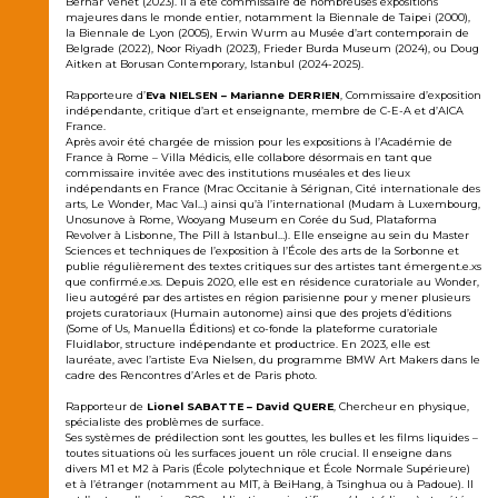
Bernar Venet (2023). Il a été commissaire de nombreuses expositions
majeures dans le monde entier, notamment la Biennale de Taipei (2000),
la Biennale de Lyon (2005), Erwin Wurm au Musée d’art contemporain de
Belgrade (2022), Noor Riyadh (2023), Frieder Burda Museum (2024), ou Doug
Aitken at Borusan Contemporary, Istanbul (2024-2025).
Rapporteure d’
Eva NIELSEN – Marianne DERRIEN
, Commissaire d’exposition
indépendante, critique d’art et enseignante, membre de C-E-A et d’AICA
France.
Après avoir été chargée de mission pour les expositions à l’Académie de
France à Rome – Villa Médicis, elle collabore désormais en tant que
commissaire invitée avec des institutions muséales et des lieux
indépendants en France (Mrac Occitanie à Sérignan, Cité internationale des
arts, Le Wonder, Mac Val…) ainsi qu’à l’international (Mudam à Luxembourg,
Unosunove à Rome, Wooyang Museum en Corée du Sud, Plataforma
Revolver à Lisbonne, The Pill à Istanbul…). Elle enseigne au sein du Master
Sciences et techniques de l’exposition à l’École des arts de la Sorbonne et
publie régulièrement des textes critiques sur des artistes tant émergent.e.xs
que confirmé.e.xs. Depuis 2020, elle est en résidence curatoriale au Wonder,
lieu autogéré par des artistes en région parisienne pour y mener plusieurs
projets curatoriaux (Humain autonome) ainsi que des projets d’éditions
(Some of Us, Manuella Éditions) et co-fonde la plateforme curatoriale
Fluidlabor, structure indépendante et productrice. En 2023, elle est
lauréate, avec l’artiste Eva Nielsen, du programme BMW Art Makers dans le
cadre des Rencontres d’Arles et de Paris photo.
Rapporteur de
Lionel SABATTE – David QUERE
, Chercheur en physique,
spécialiste des problèmes de surface.
Ses systèmes de prédilection sont les gouttes, les bulles et les films liquides –
toutes situations où les surfaces jouent un rôle crucial. Il enseigne dans
divers M1 et M2 à Paris (École polytechnique et École Normale Supérieure)
et à l’étranger (notamment au MIT, à BeiHang, à Tsinghua ou à Padoue). Il